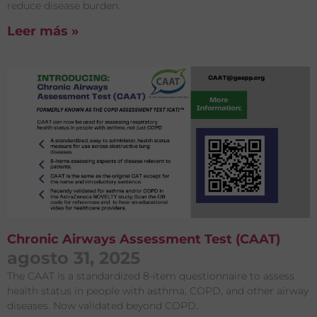
reduce disease burden.
Leer más »
Chronic Airways Assessment Test (CAAT)
agosto 31, 2025
The CAAT is a standardized 8-item questionnaire to assess
health status in people with asthma, COPD, and other airway
diseases. Now validated beyond COPD.