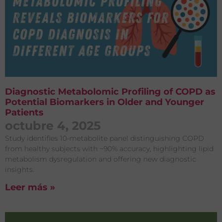
Diagnostic Metabolomic Profiling of COPD as
Potential Biomarkers in Older and Younger
Patients
octubre 4, 2025
Study identifies 10-metabolite panel distinguishing COPD
from healthy subjects with ~90% accuracy, highlighting lipid
metabolism dysregulation and offering new diagnostic
insights.
Leer más »