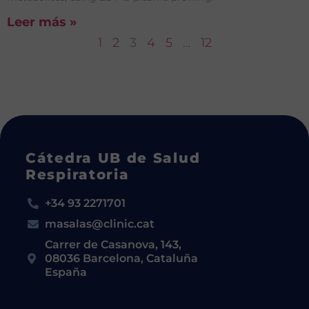
Leer más »
1
2
3
4
5
…
12
Cátedra UB de Salud
Respiratoria
+34 93 2271701
masalas@clinic.cat
Carrer de Casanova, 143,
08036 Barcelona, Cataluña
España