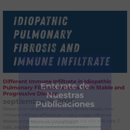
Different Immune Infiltrate in Idiopathic
Pulmonary Fibrosis Patients With Stable and
Progressive Disease
septiembre 19, 2025
Research on idiopathic pulmonary fibrosis reveals how
immune infiltrate differences in early stages influence
disease progression. Study highlights the role of B cells, T
cells, and NK cells as potential biomarkers.