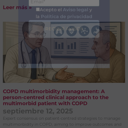
Leer más »
Entérate de
Nuestras
Publicaciones
COPD multimorbidity management: A
person-centred clinical approach to the
multimorbid patient with COPD
septiembre 12, 2025
Acepto el
Aviso legal
y
Expert consensus on patient-centred strategies to manage
la
Política de privacidad
multimorbidity in COPD, aiming to improve outcomes and