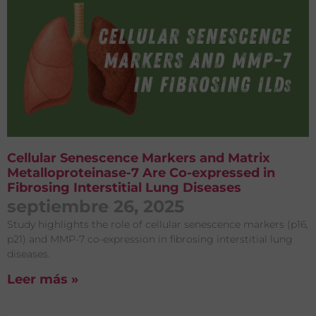
Cellular Senescence Markers and Matrix
Metalloproteinase-7 Are Co-expressed in
Fibrosing Interstitial Lung Diseases
septiembre 26, 2025
Study highlights the role of cellular senescence markers (p16,
p21) and MMP-7 co-expression in fibrosing interstitial lung
diseases.
Leer más »