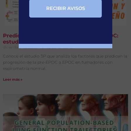
Predictores de progresión en la pre-EPOC:
estudio 3P, justificación y diseño
diciembre 11, 2025
No hay comentarios
Conoce el estudio 3P que analiza los factores que predicen la
progresión de la pre-EPOC a EPOC en fumadores con
espirometría normal.
Leer más »