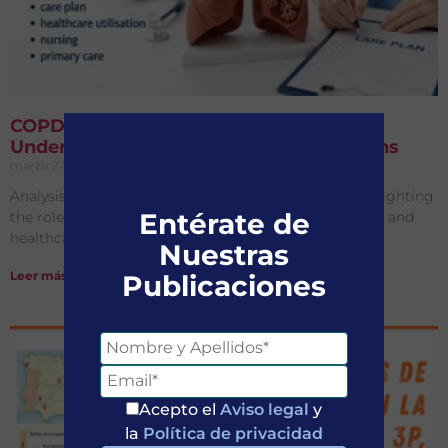
COPD Management in Primary Care:
Underutilisation of Nursing Consultations
marzo 27, 2026
No hay comentarios
Analysis of COPD management in primary care highlighting
Entérate de
the role and underutilisation of nursing consultations and
healthcare utilisation patterns in real-world patients.
Nuestras
Leer más »
Publicaciones
Acepto el
Aviso legal
y
la
Política de privacidad