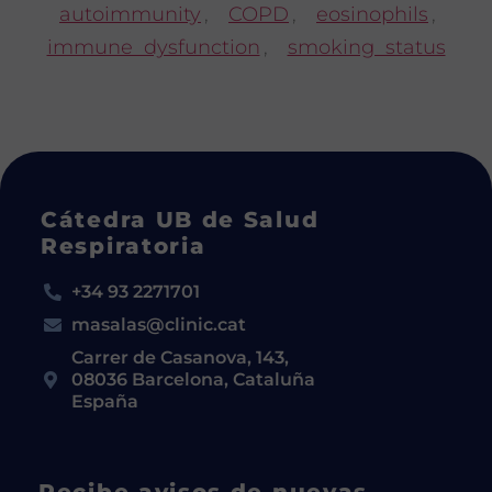
autoimmunity
,
COPD
,
eosinophils
,
immune dysfunction
,
smoking status
Cátedra UB de Salud
Respiratoria
+34 93 2271701
masalas@clinic.cat
Carrer de Casanova, 143,
08036 Barcelona, Cataluña
España
Recibe avisos de nuevas