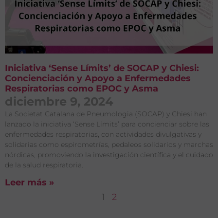
Iniciativa ‘Sense Límits’ de SOCAP y Chiesi:
Concienciación y Apoyo a Enfermedades
Respiratorias como EPOC y Asma
diciembre 9, 2024
La Societat Catalana de Pneumologia (SOCAP) y Chiesi han
lanzado la iniciativa ‘Sense Límits’ para concienciar sobre las
enfermedades respiratorias, con actividades divulgativas y
solidarias como espirometrías, pedaleos solidarios y marchas
nórdicas, promoviendo la investigación científica y el cuidado
de la salud respiratoria.
Leer más »
1
2