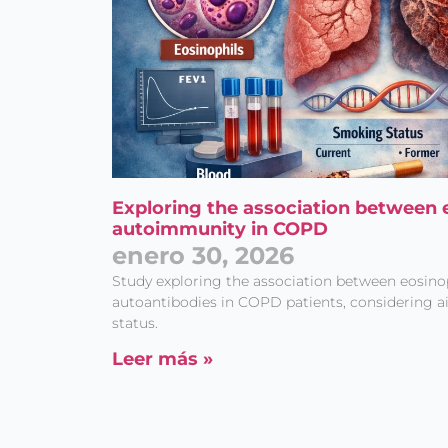
Exploring the association between 
autoimmunity in COPD
enero 30, 2026
Study exploring the association between eosinop
autoantibodies in COPD patients, considering a
status.
Leer más »