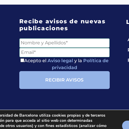
Recibe avisos de nuevas
publicaciones
Entérate de
Nuestras Publicaciones
Acepto el
Aviso legal
y la
Política de
privacidad
Acepto el
Aviso legal
y
la
Política de privacidad
ersidad de Barcelona utiliza cookies propias y de terceros
ción para que acceda al sitio web con determinadas
ria.
All rights reserved.
 de otros usuarios) y con fines estadísticos (analizar cómo