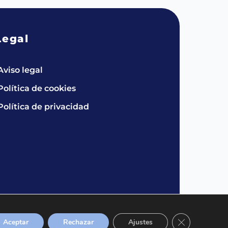
Legal
Aviso legal
Política de cookies
Política de privacidad
Cerrar el bann
Aceptar
Rechazar
Ajustes