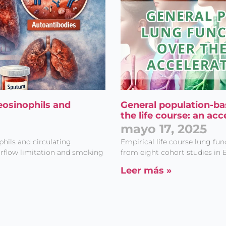
eosinophils and
General population-bas
the life course: an ac
mayo 17, 2025
hils and circulating
Empirical life course lung fu
irflow limitation and smoking
from eight cohort studies in 
Leer más »