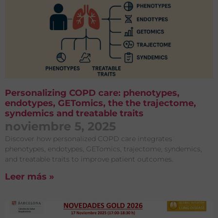
Personalizing COPD care: phenotypes,
endotypes, GETomics, the the trajectome,
syndemics and treatable traits
noviembre 5, 2025
Discover how personalized COPD care integrates
phenotypes, endotypes, GETomics, trajectome, syndemics,
and treatable traits to improve patient outcomes.
Leer más »