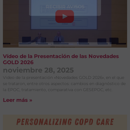
Entérate de
Nuestras
Vídeo de la Presentación de las Novedades
Publicaciones
GOLD 2026
noviembre 28, 2025
Video de la presentación «Novedades GOLD 2026», en el que
se trataron, entre otros aspectos: cambios en diagnóstico de
la EPOC, tratamiento, comparativa con GESEPOC, etc.
Acepto el
Aviso legal
y
Leer más »
la
Política de privacidad