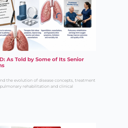
D: As Told by Some of Its Senior
ns
nd the evolution of disease concepts, treatment
pulmonary rehabilitation and clinical