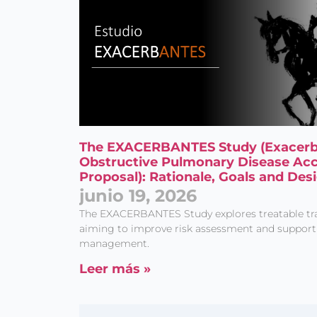
The EXACERBANTES Study (Exacerba
Obstructive Pulmonary Disease Acc
Proposal): Rationale, Goals and Des
junio 19, 2026
The EXACERBANTES Study explores treatable tra
aiming to improve risk assessment and support 
management.
Leer más »