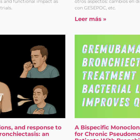
s and functional impact as
otros aspectos: cambios en d
rials.
con GESEPOC, etc.
Leer más »
ions, and response to
A Bispecific Monoclon
ronchiectasis: an
for Chronic Pseudomo