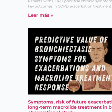
Patients with COPD prioritise chronic symptom
key outcomes in COPD exacerbation treatment t
Leer más »
Symptoms, risk of future exacerbat
long-term macrolide treatment in b