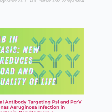
iagnóstico de la EPOC, tratamiento, comparativa
al Antibody Targeting Psl and PcrV
nas Aeruginosa Infection in