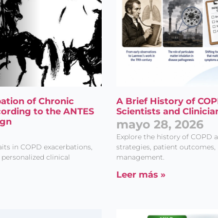
tion of Chronic
A Brief History of COP
ording to the ANTES
Scientists and Clinicia
ign
mayo 28, 2026
Explore the history of COPD a
its in COPD exacerbations,
strategies, patient outcomes, 
personalized clinical
management.
Leer más »