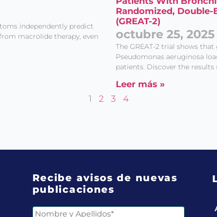
Patients With Bronchi
Randomized, Double-Bl
(GREAT-2)
toms independently predict
octubre 25, 2025
 from macrolide therapy, even
The GREAT-2 trial shows that
Pseudomonas aeruginosa load a
patients. Discover the results
Leer más »
1
2
3
4
Recibe avisos de nuevas
publicaciones