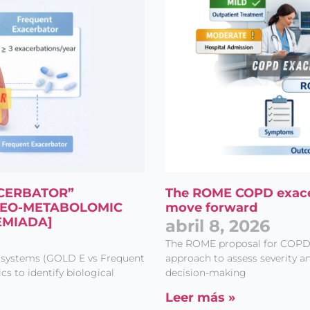
ACERBATOR”
The ROME COPD exacer
OTEO-METABOLOMIC
move forward
EMIADA]
abril 8, 2026
The ROME proposal for COPD e
 systems (GOLD E vs Frequent
approach to assess severity a
 to identify biological
decision-making
Leer más »