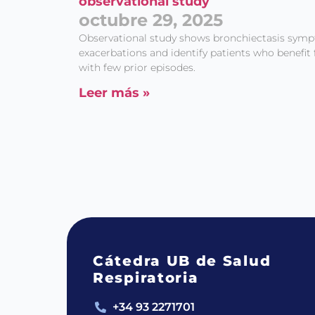
observational study
octubre 29, 2025
Observational study shows bronchiectasis symp
exacerbations and identify patients who benefit
with few prior episodes.
Leer más »
Cátedra UB de Salud
Respiratoria
+34 93 2271701