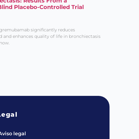
ectasis: Results From a
ind Placebo-Controlled Trial
 gremubamab significantly reduces
nd enhances quality of life in bronchiectasis
 now.
Legal
Aviso legal