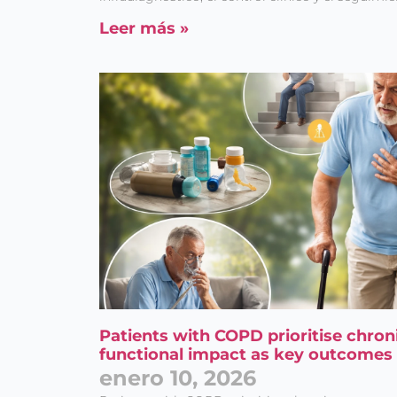
Leer más »
Patients with COPD prioritise chr
functional impact as key outcomes i
enero 10, 2026